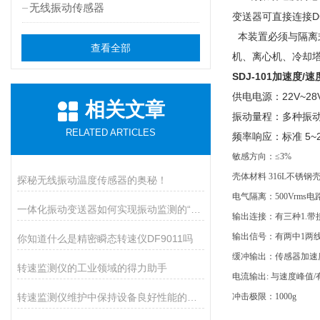
无线振动传感器
变送器可直接连接D
本装置必须与隔离
查看全部
机、离心机、冷却
SDJ-101
加速度/速
供电电源：22V~
相关文章
振动量程：多种振
RELATED ARTICLES
频率响应：标准 5~
敏感方向：≤3%
壳体材料 316L不锈
探秘无线振动温度传感器的奥秘！
电气隔离：500Vrms
一体化振动变送器如何实现振动监测的“小而精”？
输出连接：有三种1.带
输出信号：有两中1两线
你知道什么是精密瞬态转速仪DF9011吗
缓冲输出：传感器加速度
转速监测仪的工业领域的得力助手
电流输出: 与速度峰值/
转速监测仪维护中保持设备良好性能的重要措施
冲击极限：1000g