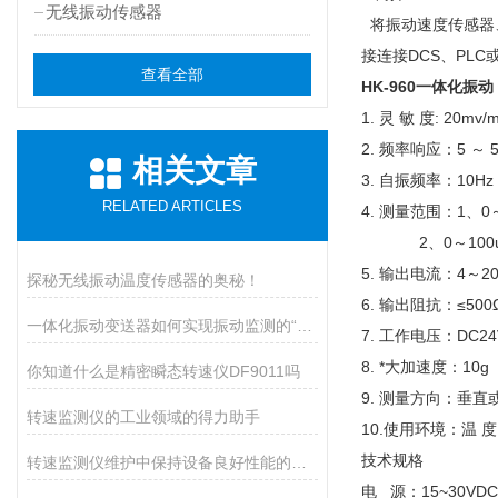
无线振动传感器
将振动速度传感器、
接连接DCS、PL
查看全部
HK-960一体化振动
1. 灵 敏 度: 20mv
2. 频率响应：5 ～ 5
相关文章
3. 自振频率：10Hz
RELATED ARTICLES
4. 测量范围：1、0～
2、0～100um、
5. 输出电流：4～2
探秘无线振动温度传感器的奥秘！
6. 输出阻抗：≤500
一体化振动变送器如何实现振动监测的“小而精”？
7. 工作电压：DC24
8. *大加速度：10g
你知道什么是精密瞬态转速仪DF9011吗
9. 测量方向：垂直
转速监测仪的工业领域的得力助手
10.使用环境：温 度 
技术规格
转速监测仪维护中保持设备良好性能的重要措施
电 源：15~30V