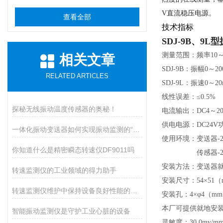
V直流稳压电源。
查看全部
技术指标
SDJ-9B、9
测量范围：频率10～3
相关文章
SDJ-9B：振幅0～20
RELATED ARTICLES
SDJ-9L：振速0～2
线性误差：≤0.5%
探秘无线振动温度传感器的奥秘！
电流输出：DC4～
供电电源：DC24V
一体化振动变送器如何实现振动监测的“小而精”？
使用环境：变送器-2
你知道什么是精密瞬态转速仪DF9011吗
传感器-25～
安装方法：变送器就
转速监测仪的工业领域的得力助手
安装尺寸：54×51（
转速监测仪维护中保持设备良好性能的重要措施
安装孔：4×φ4（m
本厂可提供就地安装防
智能振动监测仪是守护工业心脏的设备
灵敏度：30.0mv/mm