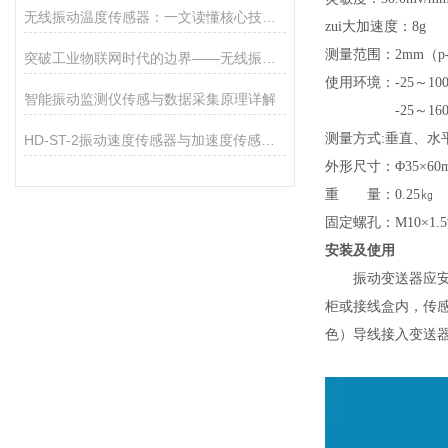
无线振动温度传感器：一文读懂核心技术与工作原理
zui大加速度：8g
测量范围：2mm（p
突破工业物联网时代的边界——无线振动传感器的秘密
使用环境：-25～10
智能振动监测仪传感与数据采集原理详解
-25～160℃
测量方式:垂直、水
HD-ST-2振动速度传感器与加速度传感器适用场景区分
外形尺寸：Φ35×60
重 量：0.25㎏
固定螺孔：M10×1
安装及使用
振动变送器应安装
柜或接线盒内，传感
色）导线接入变送器