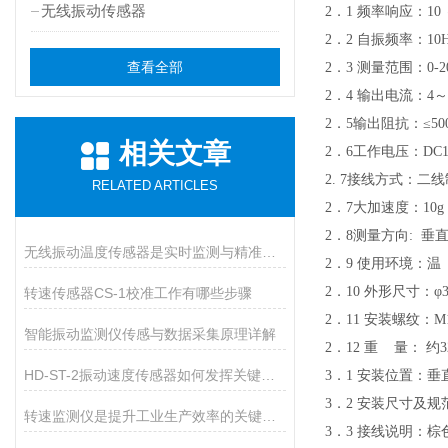
无线振动传感器
2．1
频率响应：
10
2．2
自振频率：10H
查看全部
2．3 测量范围
：
0-
2．4 输出电流：4
～
2．5输出阻抗：
≤
50
相关文章
2．6工作电压：DC12
2. 7接线方式：二线
RELATED ARTICLES
2．7
大加速度：10g
2．8
测量方向
: 垂
无线振动温度传感器是实时监测与精准测量的新一代技术
2．9
使用环境：温
2．10
外形尺寸：φ
转速传感器CS-1校准工作有哪些步骤
2．11 安装螺纹：M
智能振动监测仪传感与数据采集原理详解
2．12
重 量： 约
3
HD-ST-2振动速度传感器如何发挥关键作用？
3．1
安装位置：垂
3．2
安装尺寸及规
转速监测仪是提升工业生产效率的关键装备
3．3
接线说明：棕色