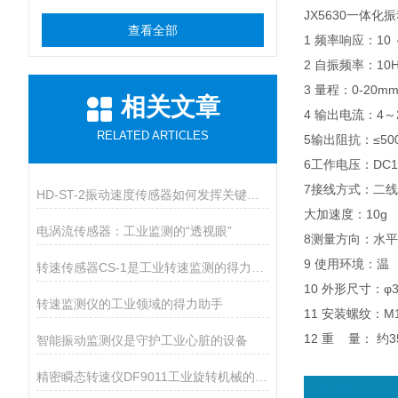
JX5630一体
查看全部
1 频率响应：10 ～
2 自振频率：10H
3 量程：0-20mm
相关文章
4 输出电流：4～
RELATED ARTICLES
5输出阻抗：≤50
6工作电压：DC12
7接线方式：二
HD-ST-2振动速度传感器如何发挥关键作用？
大加速度：10g
电涡流传感器：工业监测的“透视眼”
8测量方向：水
9 使用环境：温 
转速传感器CS-1是工业转速监测的得力助手
10 外形尺寸：φ3
转速监测仪的工业领域的得力助手
11 安装螺纹：M1
12 重 量： 约3
智能振动监测仪是守护工业心脏的设备
精密瞬态转速仪DF9011工业旋转机械的得力助手