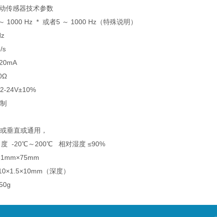
化振动传感器技术参数
 1000 Hz * 或者5 ～ 1000 Hz（特殊说明）
z
/s
20mA
0Ω
-24V±10%
线制
平或垂直或通用，
度 -20℃～200℃ 相对湿度 ≤90%
1mm×75mm
0×1.5×10mm（深度）
50g