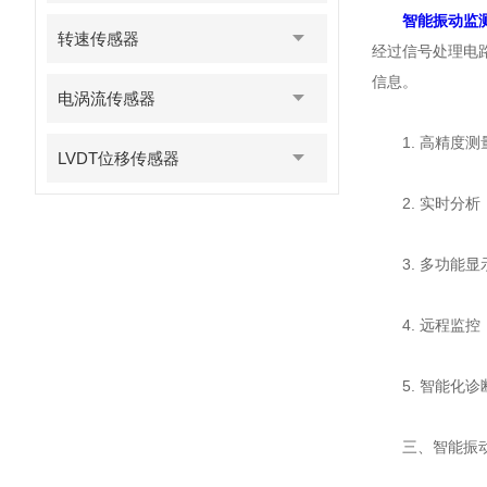
智能振动监
转速传感器
经过信号处理电
信息。
电涡流传感器
1. 高精度测
LVDT位移传感器
2. 实时分析
3. 多功能显
4. 远程监控
5. 智能化诊
三、智能振动