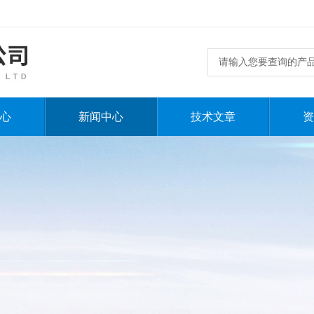
心
新闻中心
技术文章
资