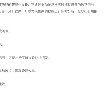
等功能的智能化设备。
它通过振动传感器实时捕捉设备的振动信号，
配备有分析软件，可以对采集到的数据进行实时分析，提取出有用的
度测量。
息。
信息，方便用户了解设备运行情况。
作和监控，提高管理效率。
建议。