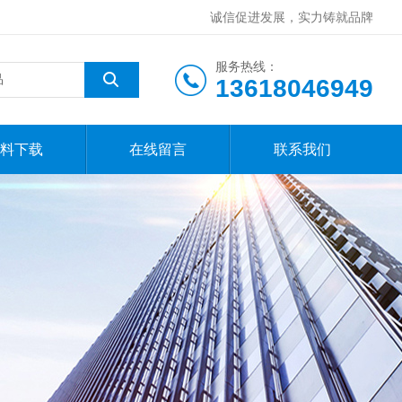
诚信促进发展，实力铸就品牌
服务热线：
13618046949
料下载
在线留言
联系我们