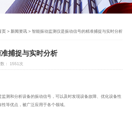
首页
>
新闻资讯
> 智能振动监测仪是振动信号的精准捕捉与实时分析
精准捕捉与实时分析
数： 1551次
监测和分析设备的振动信号，可以及时发现设备故障、优化设备性
靠性等优点，被广泛应用于各个领域。